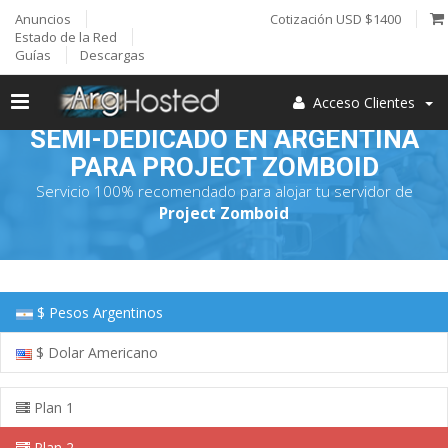
Anuncios
Cotización USD $1400
Estado de la Red
Guías
Descargas
Acceso Clientes
SEMI-DEDICADO EN ARGENTINA
PARA PROJECT ZOMBOID
Servicio 100% recomendado para alojar tu servidor de
Project Zomboid
$ Pesos Argentinos
$ Dolar Americano
Plan 1
Plan 2