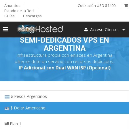
Anuncios
Cotización USD $1400
Estado de la Red
Guías
Descargas
Acceso Clientes
SEMI-DEDICADOS VPS EN
ARGENTINA
Infraestructura propia con enlaces en Argentina
ofreciendote un servicio con recursos dedicados.
IP Adicional con Dual WAN ISP (Opcional)
$ Pesos Argentinos
$ Dolar Americano
Plan 1