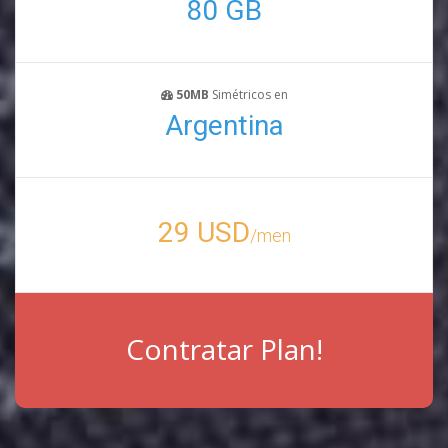
80 GB
50MB
Simétricos en
Argentina
29 USD
/men
Contratar Plan!